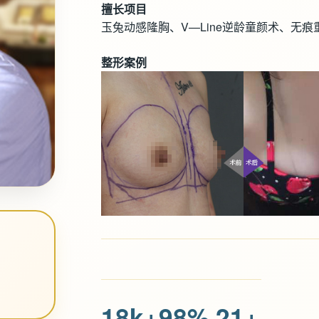
擅长项目
玉兔动感隆胸、V—Line逆龄童颜术、无
整形案例
18k+
98%
21+