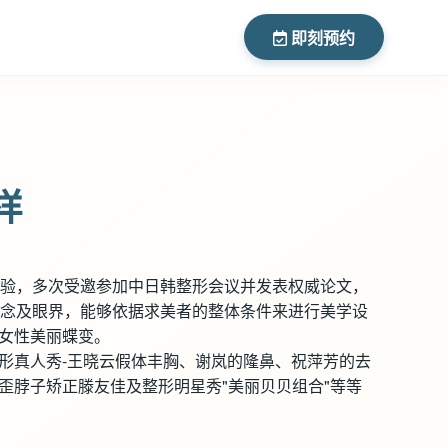
即刻预约
样
经验，多次受邀参加中日韩整形会议并发表权威论文，
理念及眼界，能够依据求美者的整体条件来进行美学设
女性美丽蝶变。
形真人秀-王晓云假体丰胸、谢岚的隆鼻、祝萍芳的去
歪脖子矫正滕友佳及整形明星秀"美丽贝贝组合"等等